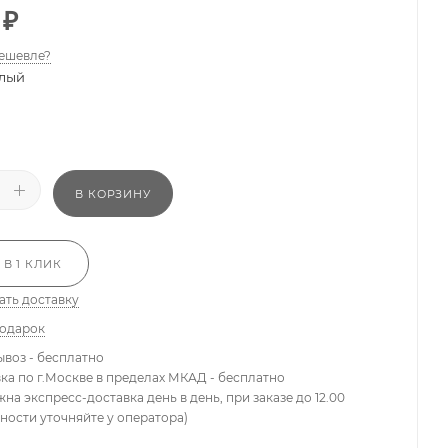
₽
ешевле?
лый
В КОРЗИНУ
 В 1 КЛИК
ать доставку
подарок
ывоз - бесплатно
вка по г.Москве в пределах МКАД - бесплатно
жна экспресс-доставка день в день, при заказе до 12.00
ности уточняйте у оператора)