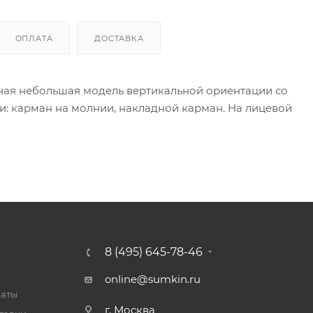
ОПЛАТА
ДОСТАВКА
ктная небольшая модель вертикальной ориентации со
: карман на молнии, накладной карман. На лицевой
8 (495) 645-78-46
online@sumkin.ru
латы
г. Москва