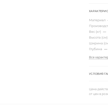
ХАРАКТЕРИ
Материал
Производс
Вес (кг)
—
Высота (см
Ширина (с
Глубина
—
Все характе
УСЛОВИЯ Г
Цена действ
от цен в ро