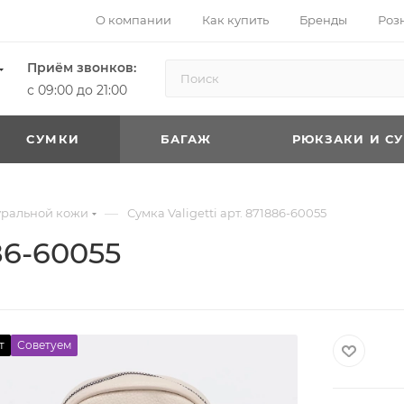
О компании
Как купить
Бренды
Роз
Приём звонков:
с 09:00 до 21:00
CУМКИ
БАГАЖ
РЮКЗАКИ И С
—
уральной кожи
Сумка Valigetti арт. 871886-60055
886-60055
т
Советуем