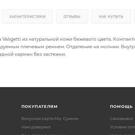
ХАРАКТЕРИСТИКИ
ОТЗЫВЫ
КАК КУПИТЬ
 Valigetti из натуральной кожи бежевого цвета. Компа
руемым плечевым ремнем. Отделение на молнии. Внутри
адной карман без застежки.
ПОКУПАТЕЛЯМ
ПОМОЩЬ
Бонусная карта Мр. Сумкин
Самовывоз
Нам доверяют
Условия оп