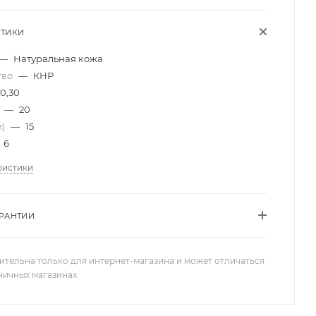
СТИКИ
—
Натуральная кожа
тво
—
КНР
0,30
)
—
20
м)
—
15
6
ристики
АРАНТИИ
ительна только для интернет-магазина и может отличаться
зничных магазинах