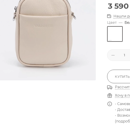
3 590
Нашли д
Цвет
—
Бе
КУПИТЬ
Рассчит
Хочу в 
- Самов
- Доста
- Возмо
(подроб