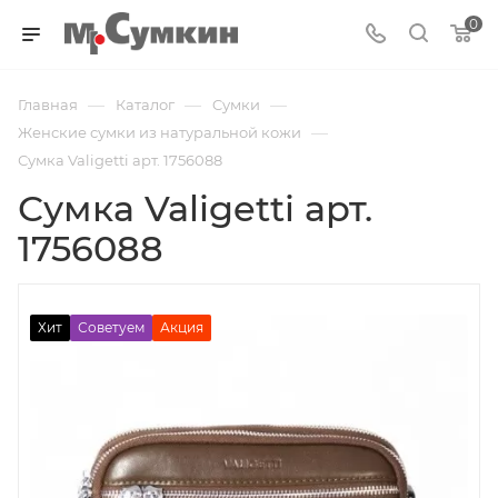
0
—
—
—
Главная
Каталог
Cумки
—
Женские сумки из натуральной кожи
Сумка Valigetti арт. 1756088
Сумка Valigetti арт.
1756088
Хит
Советуем
Акция