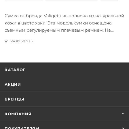
Сумка от бренда Valigetti выполнена из натуральной
кожи в цвете хаки. Эта модель сумки оснащена
съемным регулируемым плечевым ремнем. На
задней стороне сумки находится горизонтальный
карман быстрого доступа, который закрывается на
молнию. Два основных отделения также защищены
молниями. Внутри сумки вы найдете фирменную
текстильную подкладку, накладной открытый
КАТАЛОГ
карман и карман на молнии.
АКЦИИ
БРЕНДЫ
КОМПАНИЯ
ПОКУПАТЕЛЯМ