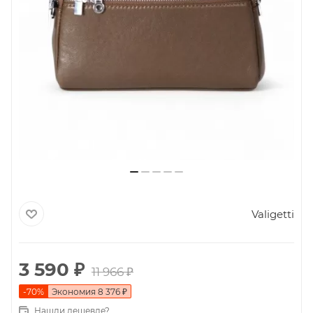
Valigetti
3 590
₽
11 966
₽
-
70
%
Экономия
8 376
₽
Нашли дешевле?