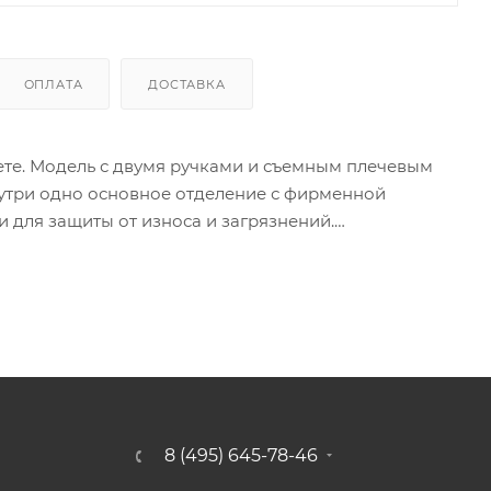
ОПЛАТА
ДОСТАВКА
вете. Модель с двумя ручками и съемным плечевым
нутри одно основное отделение с фирменной
 для защиты от износа и загрязнений.
а. Ее элегантный дизайн и высокое качество
8 (495) 645-78-46