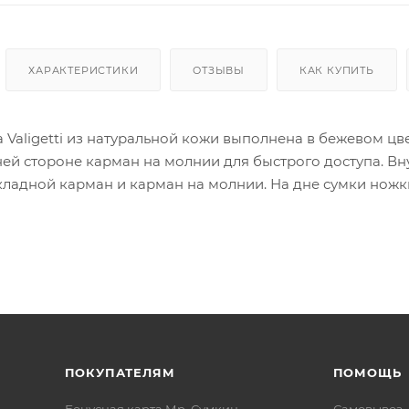
ХАРАКТЕРИСТИКИ
ОТЗЫВЫ
КАК КУПИТЬ
 Valigetti из натуральной кожи выполнена в бежевом ц
ней стороне карман на молнии для быстрого доступа. В
кладной карман и карман на молнии. На дне сумки ножки
 Valigetti - это не просто аксессуар, но и символ статус
ают вас уверенной и стильной в любой ситуации.
ПОКУПАТЕЛЯМ
ПОМОЩЬ