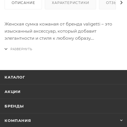
ОПИСАНИЕ
ХАРАКТЕРИСТИКИ
ОТЗЫВЫ
Женская сумка кожаная от бренда valigetti – это
изысканный аксессуар, который добавит
элегантности и стиля к любому образу.
Изготовленная из высококачественной кожи, эта
сумка не только выглядит роскошно, но и обладает
долговечностью и удобством использования. Она
оснащена просторным отделением для хранения
личных вещей, а также дополнительными
КАТАЛОГ
карманами для удобства организации. Стильная и
универсальная, эта сумка станет идеальным
АКЦИИ
выбором для деловых встреч, поездок или
повседневного ношения.
БРЕНДЫ
КОМПАНИЯ