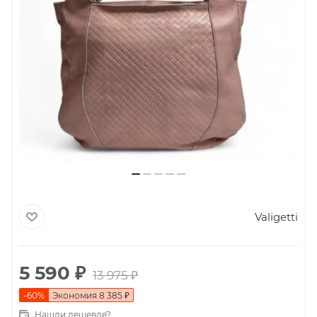
Valigetti
5 590
₽
13 975
₽
-
60
%
Экономия
8 385
₽
Нашли дешевле?