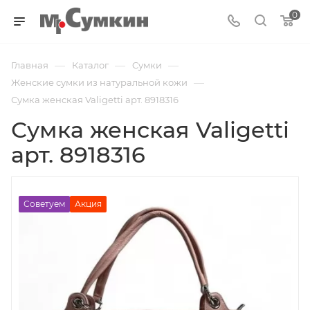
0
—
—
—
Главная
Каталог
Cумки
—
Женские сумки из натуральной кожи
Сумка женская Valigetti арт. 8918316
Сумка женская Valigetti
арт. 8918316
Советуем
Акция