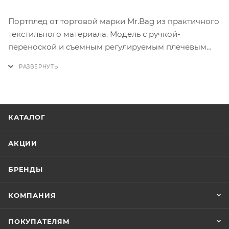
Портплед от торговой марки Mr.Bag из практичного
текстильного материала. Модель с ручкой-
переноской и съемным регулируемым плечевым
ремнем. Имеет одно сложение; отделение на
молнии. Универсальное изделие, которое вмещает
от 2 до 4 комплектов одежды, необходимых для
бизнес-путешествия длительностью в несколько
дней. Аксессуар защищает одежду от прямых
КАТАЛОГ
заломов, позволяя аккуратно складывать рубашки,
брюки, пиджаки, галстуки и минимум личных вещей.
АКЦИИ
БРЕНДЫ
КОМПАНИЯ
ПОКУПАТЕЛЯМ