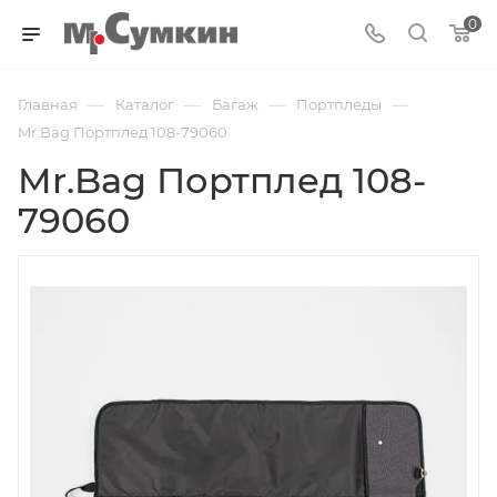
0
—
—
—
—
Главная
Каталог
Багаж
Портпледы
Mr.Bag Портплед 108-79060
Mr.Bag Портплед 108-
79060