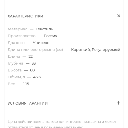
ХАРАКТЕРИСТИКИ
Материал
—
Текстиль
Производство
—
Россия
Для кого
—
Унисекс
Длина плечевого ремня (см)
—
Короткий, Регулируемый
Длина
—
22
Глубина
—
33
Высота
—
60
Объем, л
—
43.6
Вес
—
1.15
УСЛОВИЯ ГАРАНТИИ
Цена действительна только для интернет-магазина и может
отличаться от цен в розничных магазинах