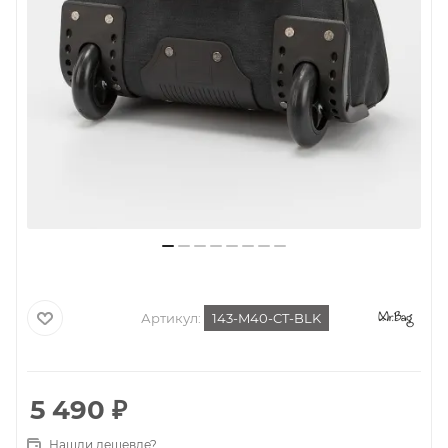
Артикул:
143-M40-CT-BLK
5 490
₽
Нашли дешевле?