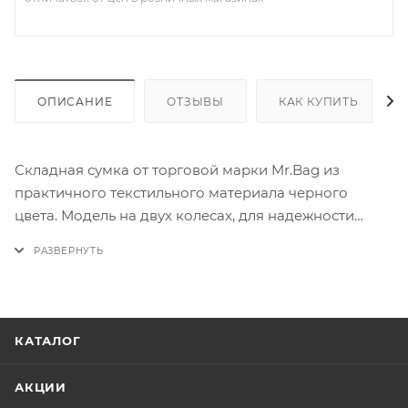
ОПИСАНИЕ
ОТЗЫВЫ
КАК КУПИТЬ
Складная сумка от торговой марки Mr.Bag из
практичного текстильного материала черного
цвета. Модель на двух колесах, для надежности
утопленных в корпус, две ножки-опоры и
пластиковый держатель для удобства переноски и
подъема; в сложенном виде имеет ручку-переноску
и карман на молнии на задней стороне. В
разложенном виде имеет две ручки и несъёмный
КАТАЛОГ
регулируемый плечевой ремень. Отделение на
молнии. Внутри: без подкладки.
АКЦИИ