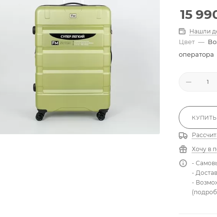
15 99
Нашли д
Цвет
—
Во
оператора
КУПИТЬ
Рассчит
Хочу в 
- Самов
- Доста
- Возмо
(подроб