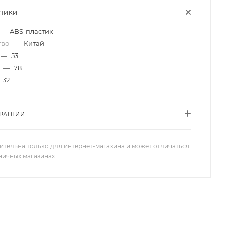
СТИКИ
—
ABS-пластик
тво
—
Китай
—
53
)
—
78
32
АРАНТИИ
ительна только для интернет-магазина и может отличаться
зничных магазинах