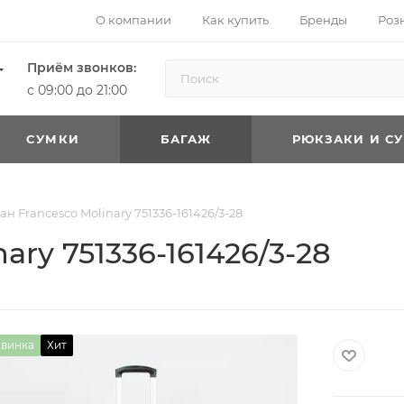
О компании
Как купить
Бренды
Роз
Приём звонков:
с 09:00 до 21:00
CУМКИ
БАГАЖ
РЮКЗАКИ И С
н Francesco Molinary 751336-161426/3-28
ary 751336-161426/3-28
винка
Хит