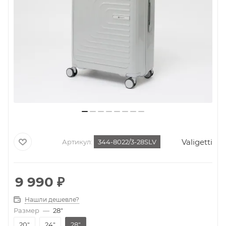
Valigetti
Артикул:
344-8022/3-28SLV
9 990
₽
Нашли дешевле?
Размер
—
28"
20"
24"
28"