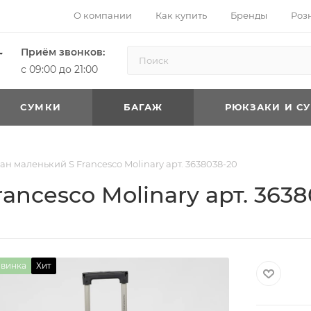
О компании
Как купить
Бренды
Роз
Приём звонков:
с 09:00 до 21:00
CУМКИ
БАГАЖ
РЮКЗАКИ И С
н маленький S Francesco Molinary арт. 3638038-20
ncesco Molinary арт. 3638
винка
Хит