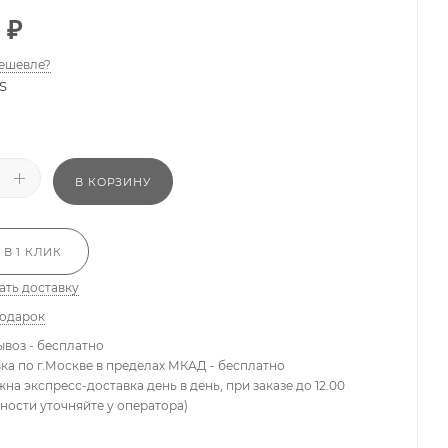
₽
ешевле?
S
В КОРЗИНУ
 В 1 КЛИК
ать доставку
подарок
ывоз - бесплатно
вка по г.Москве в пределах МКАД - бесплатно
жна экспресс-доставка день в день, при заказе до 12.00
ности уточняйте у оператора)