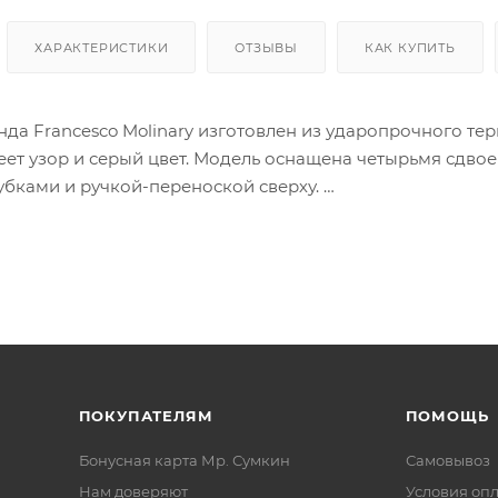
ХАРАКТЕРИСТИКИ
ОТЗЫВЫ
КАК КУПИТЬ
нда Francesco Molinary изготовлен из ударопрочного т
еет узор и серый цвет. Модель оснащена четырьмя сдв
убками и ручкой-переноской сверху.
ается двойной антивандальной молнией и имеет кодовы
ся фирменная подкладка: в одной части — перекрестные
 молнии, карман-сетка и водонепроницаемый карман. Н
телефона и крючки для подвешивания.
 это вещи, которые можно взять с собой в салон самол
ереди стоящего кресла. Размер, вес, а также другие тр
ых авиакомпаний разные, поэтому первым делом нужно 
ПОКУПАТЕЛЯМ
ПОМОЩЬ
Бонусная карта Мр. Сумкин
Самовывоз
Нам доверяют
Условия оп