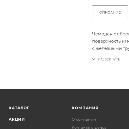
ОПИСАНИЕ
Чемодан от бер
поверхность им
с железными тр
Чемодан закрыв
Внутри находит
разделитель на
подставка для 
*Ручная кладь —
под сиденьем вп
Правила у разн
вы летите.
КАТАЛОГ
КОМПАНИЯ
АКЦИИ
О компании
Контакты отделов