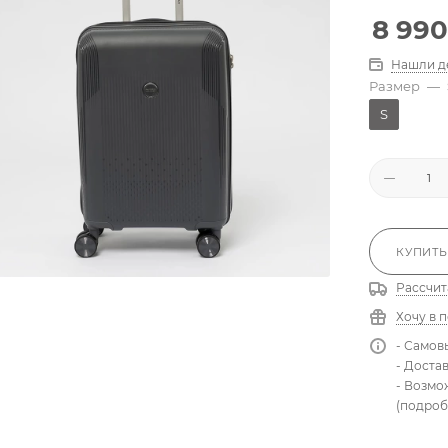
8 990
Нашли д
Размер
—
S
КУПИТЬ
Рассчит
Хочу в 
- Самов
- Доста
- Возмо
(подроб