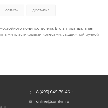
ОПЛАТА
ДОСТАВКА
ермостойкого полипропилена. Его антивандальная
оенными пластиковыми колесами, выдвижной ручкой
й замок с USB-входом, встроенный в корпус.
 ремни для фиксации багажа, в другой — клапан-
а выдвижной ручке предусмотрена откидная
ёта. Обычно её размещают на багажной полке или
ебования к ручной клади устанавливает перевозчик.
свериться с требованиями авиакомпании, которой
8 (495) 645-78-46
online@sumkin.ru
латы