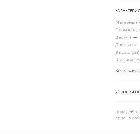
ХАРАКТЕРИ
Материал
Производс
Вес (кг)
—
Длина (см)
Высота (см
Ширина (с
Все характе
УСЛОВИЯ Г
Цена действ
от цен в ро