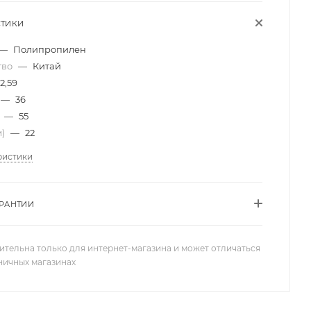
СТИКИ
—
Полипропилен
тво
—
Китай
2,59
—
36
)
—
55
м)
—
22
ристики
АРАНТИИ
ительна только для интернет-магазина и может отличаться
зничных магазинах