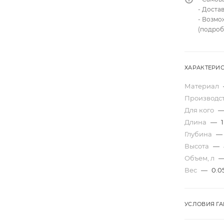
- Доста
- Возмо
(подроб
ХАРАКТЕРИ
Материал
Производс
Для кого
Длина
—
1
Глубина
—
Высота
—
Объем, л
Вес
—
0.0
УСЛОВИЯ Г