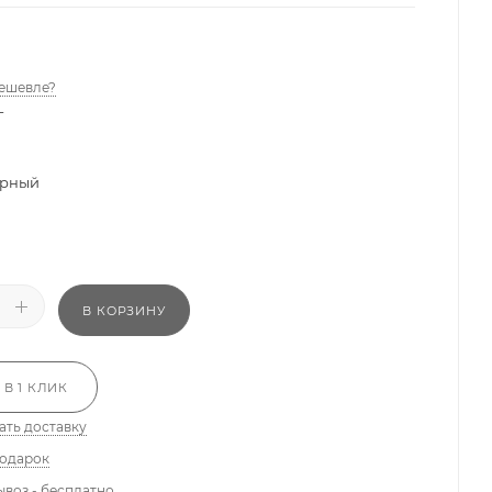
ешевле?
-
рный
В КОРЗИНУ
 В 1 КЛИК
ать доставку
подарок
ывоз - бесплатно