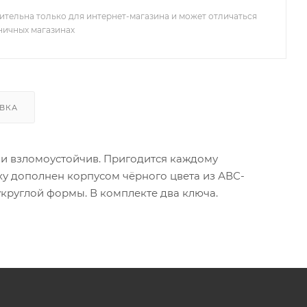
ительна только для интернет-магазина и может отличаться
зничных магазинах
ВКА
 и взломоустойчив. Пригодится каждому
ху дополнен корпусом чёрного цвета из АВС-
круглой формы. В комплекте два ключа.