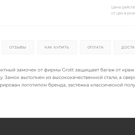
Цена действ
от цен в ро
ОТЗЫВЫ
КАК КУПИТЬ
ОПЛАТА
ДОСТА
ктный замочек от фирмы Grott защищает багаж от краж
у. Замок выполнен из высококачественной стали, а свер
орирован логотипом бренда, застёжка классической полу