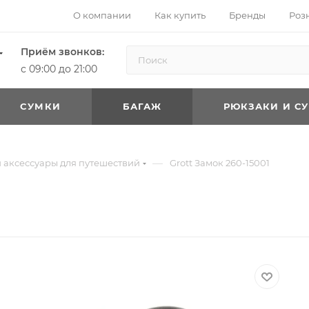
О компании
Как купить
Бренды
Роз
Приём звонков:
с 09:00 до 21:00
CУМКИ
БАГАЖ
РЮКЗАКИ И С
—
 аксессуары для путешествий
Grott Замок 260-15001