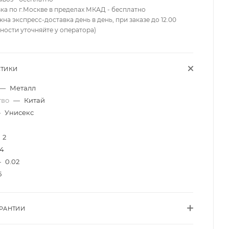
вка по г.Москве в пределах МКАД - бесплатно
жна экспресс-доставка день в день, при заказе до 12.00
ности уточняйте у оператора)
СТИКИ
—
Металл
тво
—
Китай
—
Унисекс
2
4
—
0.02
5
АРАНТИИ