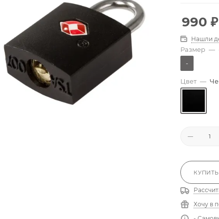
990
₽
Нашли д
Размер
—
-
Цвет
—
Че
КУПИТЬ
Рассчит
Хочу в 
- Самов