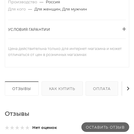
Производство
—
Россия
Для кого
—
Для женщин, Для мужчин
УСЛОВИЯ ГАРАНТИИ
Цена действительна только для интернет-магазина и может
отличаться от цен в розничных магазинах
ОТЗЫВЫ
КАК КУПИТЬ
ОПЛАТА
Д
Отзывы
ОСТАВИТЬ ОТЗЫВ
Нет оценок