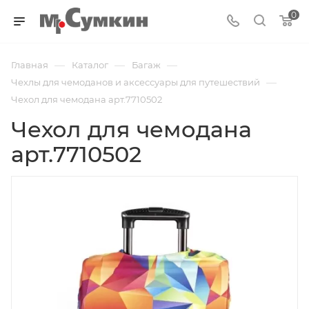
0
—
—
—
Главная
Каталог
Багаж
—
Чехлы для чемоданов и аксессуары для путешествий
Чехол для чемодана арт.7710502
Чехол для чемодана
арт.7710502