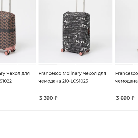
ary Чехол для
Francesco Molinary Чехол для
Francesco
S1022
чемодана 210-LCS1023
чемодана 
3 390
₽
3 690
₽