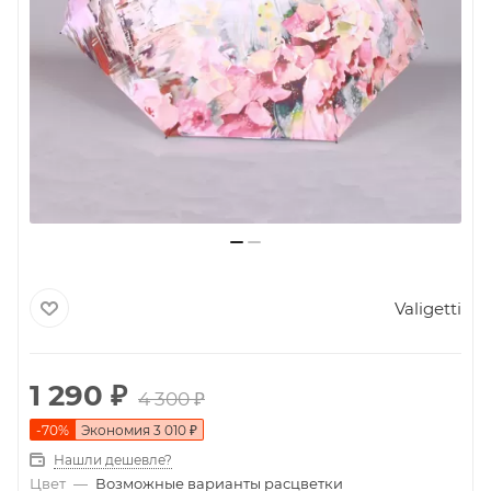
Valigetti
1 290
₽
4 300
₽
-
70
%
Экономия
3 010
₽
Нашли дешевле?
Цвет
—
Возможные варианты расцветки