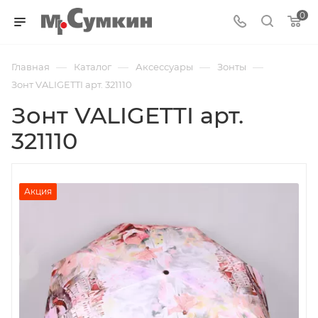
0
—
—
—
—
Главная
Каталог
Аксессуары
Зонты
Зонт VALIGETTI арт. 321110
Зонт VALIGETTI арт.
321110
Акция