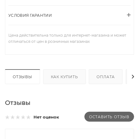
УСЛОВИЯ ГАРАНТИИ
Цена действительна только для интернет-магазина и может
отличаться от цен в розничных магазинах
ОТЗЫВЫ
КАК КУПИТЬ
ОПЛАТА
Д
Отзывы
ОСТАВИТЬ ОТЗЫВ
Нет оценок