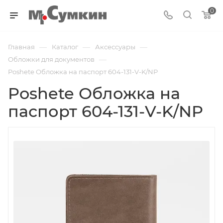
0
—
—
—
Главная
Каталог
Аксессуары
—
Обложки для документов
Poshete Обложка на паспорт 604-131-V-K/NP
Poshete Обложка на
паспорт 604-131-V-K/NP