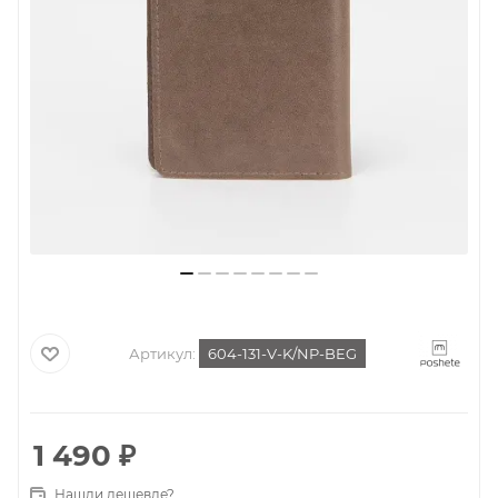
Артикул:
604-131-V-K/NP-BEG
1 490
₽
Нашли дешевле?