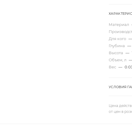
ХАРАКТЕРИ
Материал
Производс
Для кого
Глубина
—
Высота
—
Объем, л
Вес
—
0.0
УСЛОВИЯ Г
Цена действ
от цен в ро