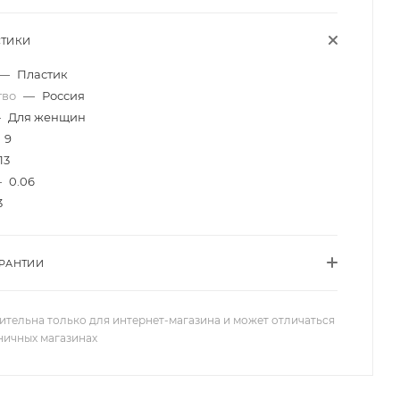
СТИКИ
—
Пластик
тво
—
Россия
—
Для женщин
9
13
—
0.06
3
АРАНТИИ
ительна только для интернет-магазина и может отличаться
зничных магазинах