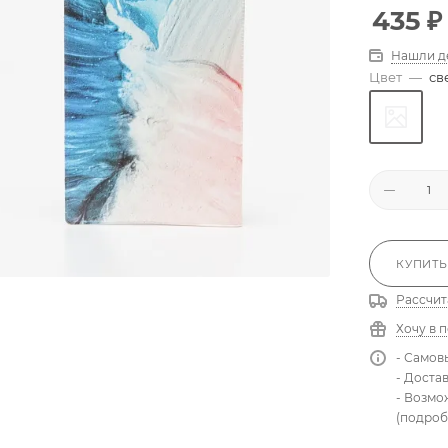
435
₽
Нашли д
Цвет
—
св
КУПИТЬ
Рассчит
Хочу в 
- Самов
- Доста
- Возмо
(подроб