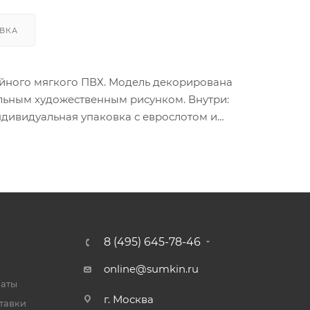
ВКА
слойного мягкого ПВХ. Модель декорирована
льным художественным рисунком. Внутри:
дивидуальная упаковка с еврослотом и
8 (495) 645-78-46
online@sumkin.ru
латы
г. Москва
тавки