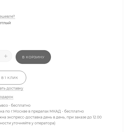
ешевле?
етлый
В КОРЗИНУ
 В 1 КЛИК
ать доставку
подарок
ывоз - бесплатно
вка по г.Москве в пределах МКАД - бесплатно
жна экспресс-доставка день в день, при заказе до 12.00
ности уточняйте у оператора)