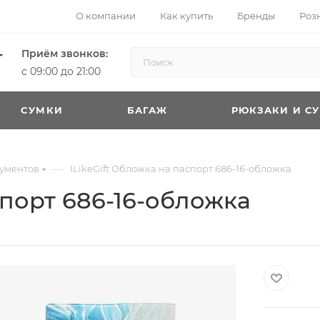
О компании
Как купить
Бренды
Роз
Приём звонков:
с 09:00 до 21:00
CУМКИ
БАГАЖ
РЮКЗАКИ И С
—
ументов
ILikeGift Обложка на паспорт 686-16-обложка
спорт 686-16-обложка