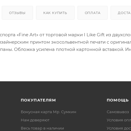
ОТЗЫВЫ
КАК КУПИТЬ
ОПЛАТА
ДОСТА
порта «Fine Art» от торговой марки I Like Gift из двух
зайнерским принтом экосольвентной печати с оригина
паны. Обложка усилена плотной картонной вставкой. Ин
клеевым клапаном.
ПОКУПАТЕЛЯМ
ПОМОЩЬ
Бонусная карта Мр. Сумкин
Самовывоз
Нам доверяют
Условия оп
Весь товар в наличии
Условия дос