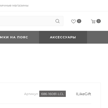
ничные магазины
0
0
УМКИ НА ПОЯС
АКСЕССУАРЫ
ILikeGift
Артикул:
686-16081-LCL