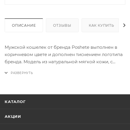
ОПИСАНИЕ
ОТЗЫВЫ
КАК КУПИТЬ
Мужской кошелек от бренда Poshete выполнен в
коричневом цвете и дополнен тиснением логотипа
бренда. Модель из натуральной мягкой кожи, с
двумя отделениями для купюр, несколькими
прорезями для пластиковых карт и небольшим
карманом для монет на кнопке.
КАТАЛОГ
АКЦИИ