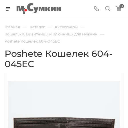
0
—
—
—
Главная
Каталог
Аксессуары
—
Кошельки, Визитницы и Ключницы для мужчин
Poshete Кошелек 604-045EC
Poshete Кошелек 604-
045EC