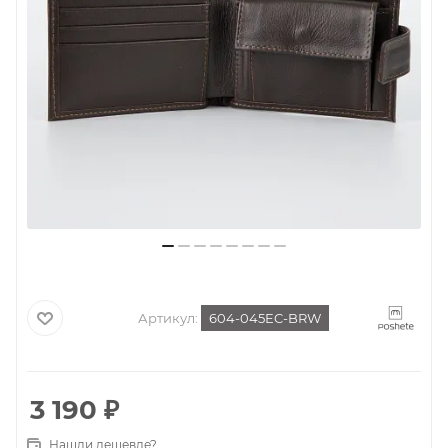
Артикул:
604-045EC-BRW
3 190
₽
Нашли дешевле?