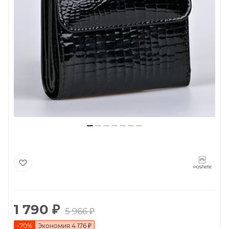
1 790
₽
5 966
₽
-
70
%
Экономия
4 176
₽