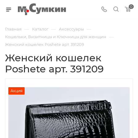
0
—
—
—
Главная
Каталог
Аксессуары
—
Кошельки, Визитницы и Ключницы для женщин
Женский кошелек Poshete арт. 391209
Женский кошелек
Poshete арт. 391209
Акция