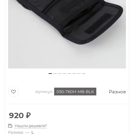
Разное
Артикул:
050-760H-MB-BLK
920
₽
Нашли дешевле?
Размер
—
L