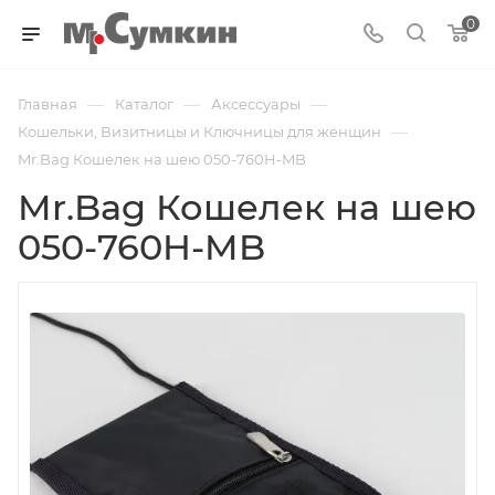
0
—
—
—
Главная
Каталог
Аксессуары
—
Кошельки, Визитницы и Ключницы для женщин
Mr.Bag Кошелек на шею 050-760H-MB
Mr.Bag Кошелек на шею
050-760H-MB