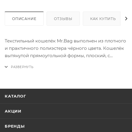
ОПИСАНИЕ
ОТЗЫВЫ
КАК КУПИТЬ
Текстильный кошелёк Mr.Bag выполнен из плотного
и практичного полиэстера чёрного цвета. Кошелёк
вытянутой прямоугольной формы, плоский, с
клапаном на липучке и кармашком на молнии.
Оснащён длинной верёвкой, удобно повесить на
шею во время путешествия или прогулки.
КАТАЛОГ
АКЦИИ
БРЕНДЫ