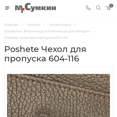
0
—
—
—
Главная
Каталог
Аксессуары
—
Кошельки, Визитницы и Ключницы для женщин
Poshete Чехол для пропуска 604-116
Poshete Чехол для
пропуска 604-116