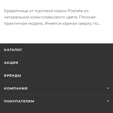
Кредитница от торговой марки Poshete из
натуральной кожи оливкового цвета. Плоская
практичная модель. Имеется карман сверху; по
обеим сторонам по три кармана для карт.
КАТАЛОГ
АКЦИИ
БРЕНДЫ
КОМПАНИЯ
ПОКУПАТЕЛЯМ