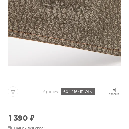
Артикул:
604-116MF-OLV
1 390
₽
Нашли дешевле?