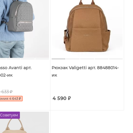
sso Avanti арт.
Рюкзак Valigetti арт. 88488014-
802-ик
ик
 633
₽
4 590
₽
омия
4 643
₽
Советуем