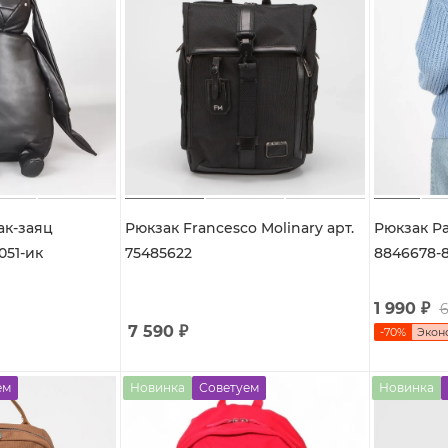
ак-заяц
Рюкзак Francesco Molinary арт.
Рюкзак Pa
.5831051-ик
75485622
8846678-
1 990
₽
6
7 590
₽
-
70
%
Экон
ем
Новинка
Советуем
Новинка