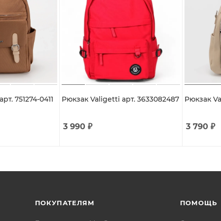
рт. 751274-0411
Рюкзак Valigetti арт. 3633082487
Рюкзак Val
3 990
₽
3 790
₽
ПОКУПАТЕЛЯМ
ПОМОЩЬ