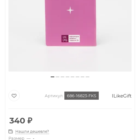
ILikeGift
Артикул:
686-16823-FKS
340
₽
Нашли дешевле?
Размер
—
-