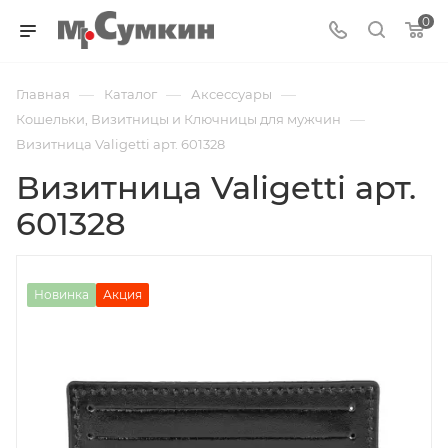
0
—
—
—
Главная
Каталог
Аксессуары
—
Кошельки, Визитницы и Ключницы для мужчин
Визитница Valigetti арт. 601328
Визитница Valigetti арт.
601328
Новинка
Акция