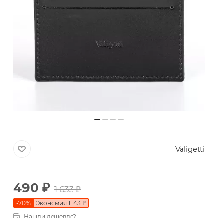
Valigetti
490
₽
1 633
₽
-
70
%
Экономия
1 143
₽
Нашли дешевле?