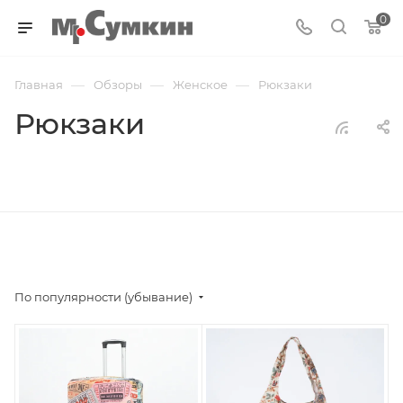
0
—
—
—
Главная
Обзоры
Женское
Рюкзаки
Рюкзаки
По популярности (убывание)