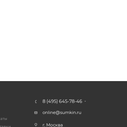
8 (495) 645-78-46
online@sumkin.ru
латы
г. Москва
тавки