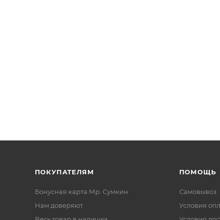
ПОКУПАТЕЛЯМ
ПОМОЩЬ
Бонусная карта Мр. Сумкин
Самовывоз
Нам доверяют
Условия оп
Весь товар в наличии
Условия дос