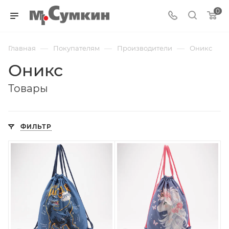
0
—
—
—
Главная
Покупателям
Производители
Оникс
Оникс
Товары
ФИЛЬТР