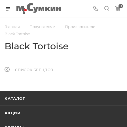
0
—
—
—
Главная
Покупателям
Производители
Black Tortoise
Black Tortoise
СПИСОК БРЕНДОВ
КАТАЛОГ
АКЦИИ