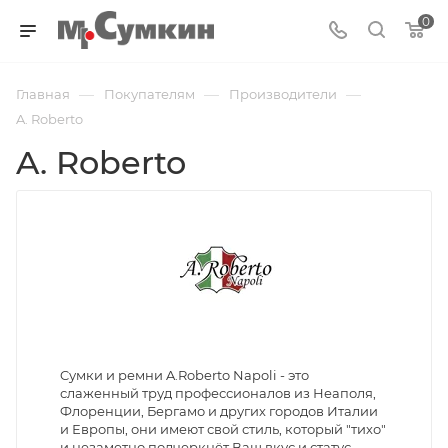
0
—
—
—
Главная
Покупателям
Производители
A. Roberto
A. Roberto
Cумки и ремни A.Roberto Napoli - это
слаженный труд профессионалов из Неаполя,
Флоренции, Бергамо и других городов Италии
и Европы, они имеют свой стиль, который "тихо"
и незаметно подчеркнёт Ваш вкус и статус.