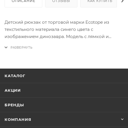
ОПИСАНИЕ
ОТЗЫВЫ
КАК КУПИТЬ
Детский рюкзак от торговой марки Ecotope из
текстильного материала синего цвета с
изображением динозавра. Модель с лямкой и
регулируемыми плечевыми лямками,
дополнительно фиксирующимися на груди
ремнями с застежкой фастекс. Отделение на
молнии. Внутри: текстильная подкладка, накладной
карман. На лицевой стороне - накладной карман на
КАТАЛОГ
молнии. По бокам - карман-сетка.
АКЦИИ
БРЕНДЫ
КОМПАНИЯ