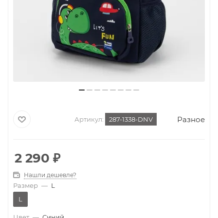
Разное
Артикул:
287-1338-DNV
2 290
₽
Нашли дешевле?
Размер
—
L
L
Цвет
—
Синий