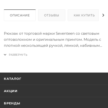
ОПИСАНИЕ
ОТЗЫВЫ
КАК КУПИТЬ
Рюкзак от торговой марки Seventeen со световым
оптоволокном и оригинальным принтом. Модель с
плотной нескользящей ручкой, лямкой, набивными
регулируемыми плечевыми лямками со
светоотражателями и карманом-сеткой. Два
отделения на молнии. Внутри основного отделения:
фирменная подкладка, накладной карман с
уплотненной стенкой. В переднем отделении –
КАТАЛОГ
органайзер, карман на молнии, кольцо для
крепления. Вентилируемая спинка с верхним
АКЦИИ
дышащим слоем. На лицевой стороне – элемент из
светового оптоволокна с кнопкой Flash; имеет 7
БРЕНДЫ
цветов и 4 режима свечения (работает от трех