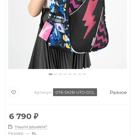
Разное
Артикул:
076-SKJB-UTO-DCL
6 790
₽
Нашли дешевле?
Размер
—
XL