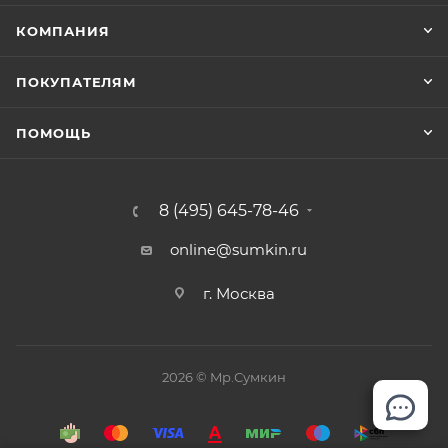
батареек типа АА, не входящих в комплект),
КОМПАНИЯ
технический карман на молнии. по бокам – карман-
сетка на резинке со светоотражателями,
ПОКУПАТЕЛЯМ
повышающими безопасность ребенка в темное
время.
ПОМОЩЬ
8 (495) 645-78-46
online@sumkin.ru
г. Москва
2026 © Mр.Сумкин