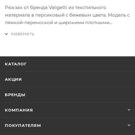
Рюкзак от бренда Valigetti из текстильного
материала в персиковый с бежевым цвета. Модель с
лямкой-переноской и широкими плотными
регулируемыми плечевыми лямками. Отделение на
молнии. Внутри: текстильная подкладка, один
накладной карман для гаджета. На лицевой стороне
– два накладных кармана на молнии. На спинке –
лямка для крепления на выдвижную ручку
КАТАЛОГ
чемодана. По бокам – накладной карман.
АКЦИИ
БРЕНДЫ
КОМПАНИЯ
ПОКУПАТЕЛЯМ