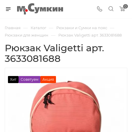
0
—
—
—
Главная
Каталог
Рюкзаки и Сумки на пояс
—
Рюкзаки для женщин
Рюкзак Valigetti арт. 3633081688
Рюкзак Valigetti арт.
3633081688
Хит
Советуем
Акция