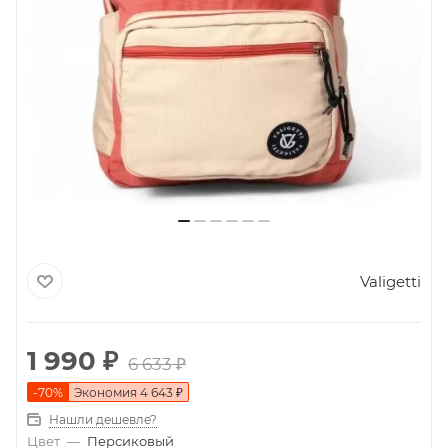
Valigetti
1 990
₽
6 633
₽
-
70
%
Экономия
4 643
₽
Нашли дешевле?
Цвет
—
Персиковый