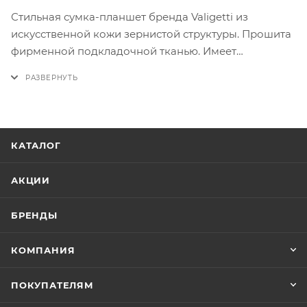
Стильная сумка-планшет бренда Valigetti из
искусственной кожи зернистой структуры. Прошита
фирменной подкладочной тканью. Имеет
регулируемый текстильный плечевой ремень.
Внутри основного отделения под молнией карман
на молнии. На лицевой карман на молнии
КАТАЛОГ
АКЦИИ
БРЕНДЫ
КОМПАНИЯ
ПОКУПАТЕЛЯМ