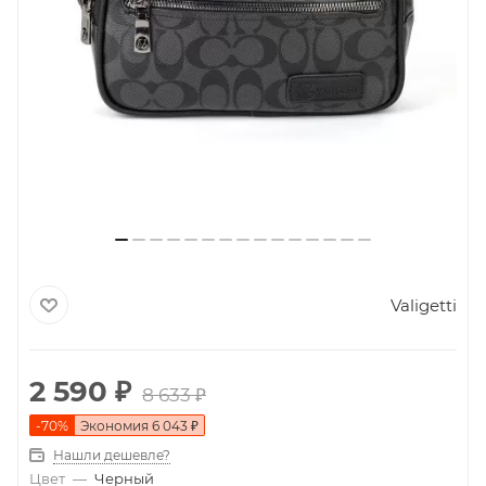
Valigetti
2 590
₽
8 633
₽
-
70
%
Экономия
6 043
₽
Нашли дешевле?
Цвет
—
Черный