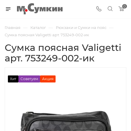
0
—
—
—
Главная
Каталог
Рюкзаки и Сумки на пояс
Сумка поясная Valigetti арт. 753249-002-ик
Сумка поясная Valigetti
арт. 753249-002-ик
Хит
Советуем
Акция