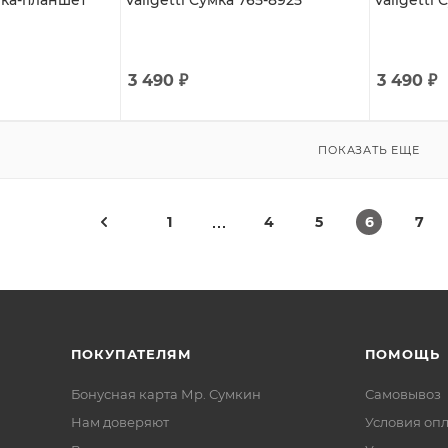
мка-планшет
Valigetti Сумка 765-8925
Valigetti 
3 490
₽
3 490
₽
ПОКАЗАТЬ ЕЩЕ
1
4
5
6
7
ПОКУПАТЕЛЯМ
ПОМОЩЬ
Бонусная карта Мр. Сумкин
Самовывоз
Нам доверяют
Условия оп