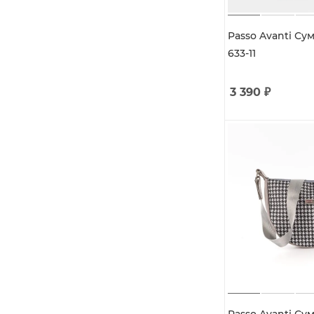
Passo Avanti Су
633-11
3 390
₽