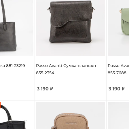
ка 881-23219
Passo Avanti Сумка-планшет
Passo Ava
855-2354
855-7688
3 190
₽
3 190
₽