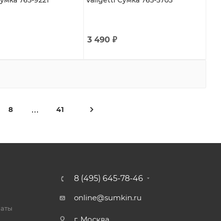
Сумка 765-9221
Valigetti Сумка 765-5703
3 490
₽
8
41
8 (495) 645-78-46
online@sumkin.ru
латы
г. Москва