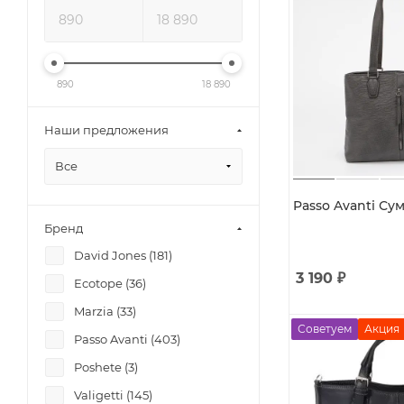
890
18 890
Наши предложения
Все
Passo Avanti Сум
Бренд
David Jones (
181
)
3 190
₽
Ecotope (
36
)
Marzia (
33
)
Советуем
Акция
Passo Avanti (
403
)
Poshete (
3
)
Valigetti (
145
)