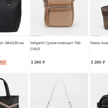
рт. 5841235-ик
Valigetti Сумка-планшет 756-
Passo Ava
G1523
₽
3 290
₽
3 290
₽
76
₽