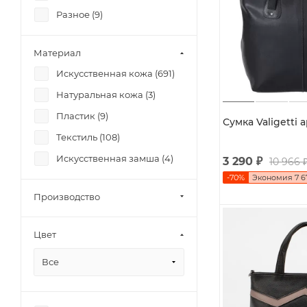
Разное (
9
)
Материал
Искусственная кожа (
691
)
Натуральная кожа (
3
)
Пластик (
9
)
Сумка Valigetti а
Текстиль (
108
)
Искусственная замша (
4
)
3 290
₽
10 966
-
70
%
Экономия
7 6
Производство
Цвет
Все