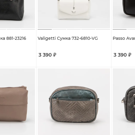
ка 881-23216
Valigetti Сумка 732-6810-VG
Passo Ava
3 390
₽
3 390
₽