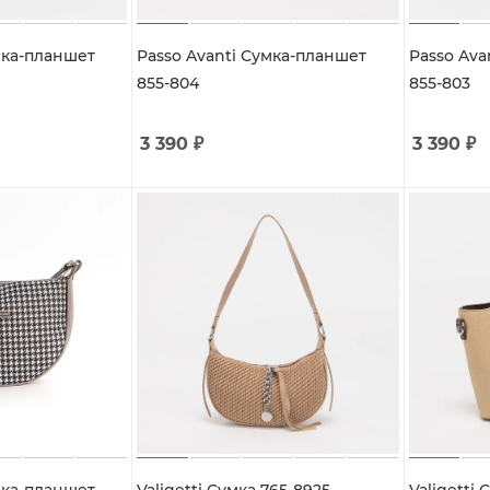
мка-планшет
Passo Avanti Сумка-планшет
Passo Ava
855-804
855-803
3 390
₽
3 390
₽