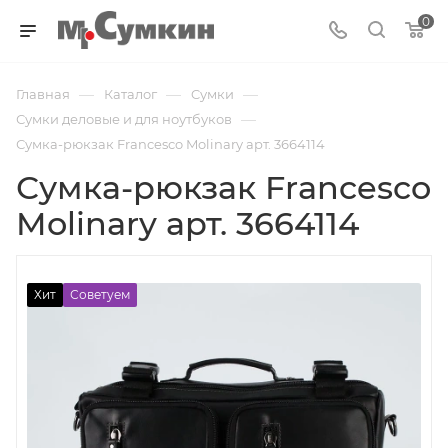
0
—
—
—
Главная
Каталог
Cумки
—
Сумки деловые и для ноутбуков
Сумка-рюкзак Francesco Molinary арт. 3664114
Сумка-рюкзак Francesco
Molinary арт. 3664114
Хит
Советуем