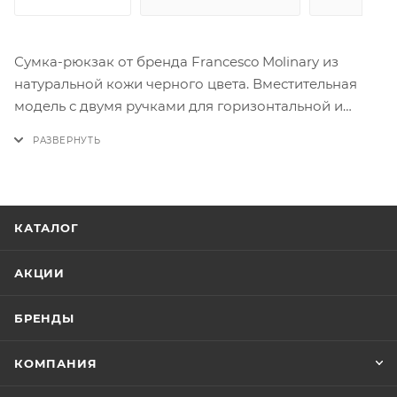
Сумка-рюкзак от бренда Francesco Molinary из
натуральной кожи черного цвета. Вместительная
модель с двумя ручками для горизонтальной и
вертикальной ориентации, регулируемыми
текстильными плечевыми лямками на карабинах,
съемным регулируемым плечевым ремнем.
Отделение на молнии, дополнительно фиксируется
ремешками с застежками фастекс. Внутри:
КАТАЛОГ
фирменная подкладка, накладной карман на
кнопке, карман на молнии, два накладных кармана
АКЦИИ
на лицевой стороне – два вместительных кармана
на молнии, 2 прорезных вертикальных кармана. На
БРЕНДЫ
спинке имеется карман на молнии, куда
складываются плечевые лямки.
КОМПАНИЯ