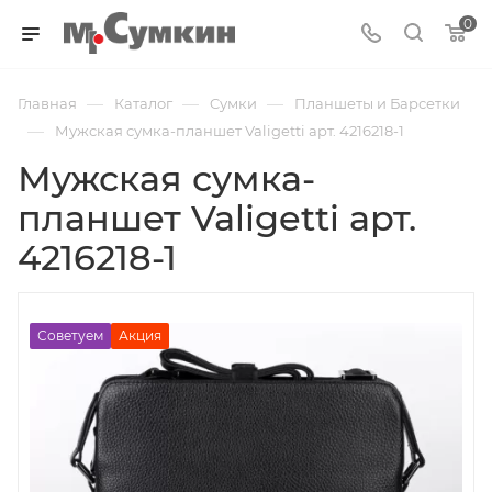
0
—
—
—
Главная
Каталог
Cумки
Планшеты и Барсетки
—
Мужская сумка-планшет Valigetti арт. 4216218-1
Мужская сумка-
планшет Valigetti арт.
4216218-1
Советуем
Акция