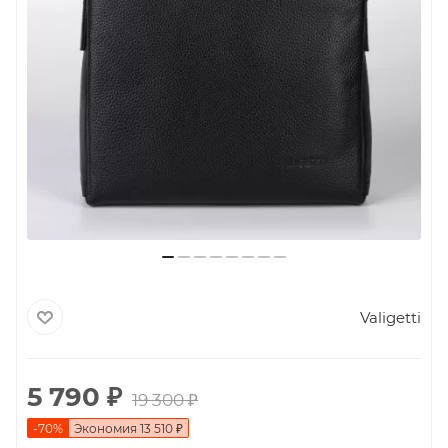
Valigetti
5 790
₽
19 300
₽
-
70
%
Экономия
13 510
₽