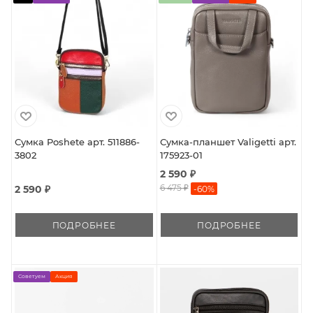
Сумка Poshete арт. 511886-
Сумка-планшет Valigetti арт.
3802
175923-01
2 590 ₽
6 475 ₽
2 590 ₽
-
60
%
ПОДРОБНЕЕ
ПОДРОБНЕЕ
Советуем
Акция