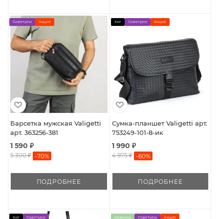
Советуем
Акция
Хит
Советуем
Акция
Барсетка мужская Valigetti
Сумка-планшет Valigetti арт.
арт. 363256-381
753249-101-8-ик
1 590 ₽
1 990 ₽
5 300 ₽
4 975 ₽
-
70
%
-
60
%
ПОДРОБНЕЕ
ПОДРОБНЕЕ
Хит
Советуем
Новинка
Советуем
Акция