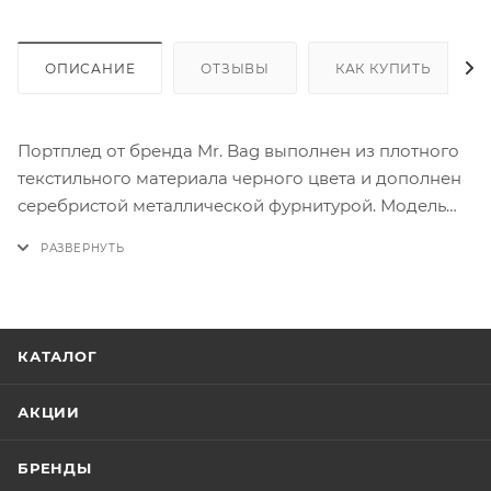
ОПИСАНИЕ
ОТЗЫВЫ
КАК КУПИТЬ
Портплед от бренда Mr. Bag выполнен из плотного
текстильного материала черного цвета и дополнен
серебристой металлической фурнитурой. Модель
застегивается на двойную молнию, внутри, под
молнией, отделение для одежды с креплением для
вешалки и дополнительными фиксирующими
ремнями. Снаружи вместительный накладной
карман на молнии.
КАТАЛОГ
АКЦИИ
БРЕНДЫ