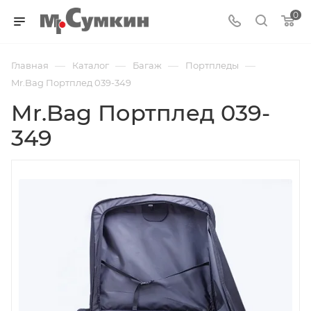
0
—
—
—
—
Главная
Каталог
Багаж
Портпледы
Mr.Bag Портплед 039-349
Mr.Bag Портплед 039-
349