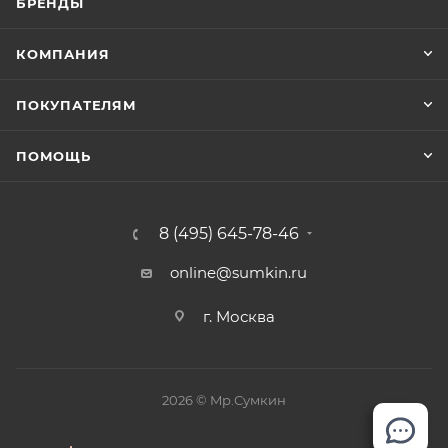
БРЕНДЫ
багажной полке или под сиденьем впереди
стоящего кресла. Размер, вес, а также другие
КОМПАНИЯ
требования к ручной клади устанавливает
перевозчик. Правила у разных авиакомпаний
ПОКУПАТЕЛЯМ
разные, поэтому первым делом нужно свериться с
требованиями авиакомпании, которой вы летите.
ПОМОЩЬ
8 (495) 645-78-46
online@sumkin.ru
г. Москва
2026 © Mр.Сумкин