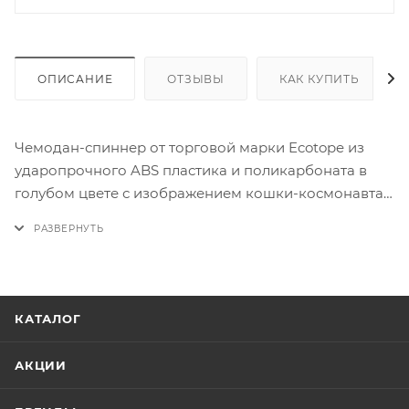
ОПИСАНИЕ
ОТЗЫВЫ
КАК КУПИТЬ
Чемодан-спиннер от торговой марки Ecotope из
ударопрочного ABS пластика и поликарбоната в
голубом цвете с изображением кошки-космонавта.
Модель на четырех колесах, с выдвижной ручкой и
ручкой-переноской сверху. Закрывается молнией,
имеется кодовый замок. Внутри: фирменная
подкладка, в одной из частей - клапан-разделитель
на молнии, в другой - перекрестные ремни для
КАТАЛОГ
фиксации багажа. В набор входит бьюти-кейс в цвет
чемодана.
АКЦИИ
*Ручная кладь — это вещи, которые можно взять с
собой в салон самолёта. Обычно её размещают на