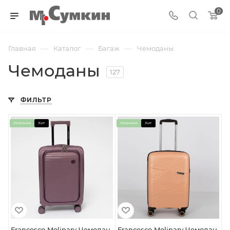
0
—
—
—
Главная
Каталог
Багаж
Чемоданы
Чемоданы
127
ФИЛЬТР
Новинка
Хит
Новинка
Хит
Francesco Molinary Чемодан
Francesco Molinary Чемодан