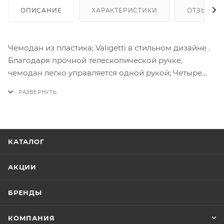
ОПИСАНИЕ
ХАРАКТЕРИСТИКИ
ОТЗЫВЫ
Чемодан из пластика; Valigetti в стильном дизайне .
Благодаря прочной телескопической ручке,
чемодан легко управляется одной рукой; Четыре
колеса вращаются на 360 градусов, что придает
чемодану отличную маневренность и удобство
эксплуатации. Внутреннее отделение разделяется
перегородкой на два полноценных отдела для
удобного разделения вещей.; Дополнительный
КАТАЛОГ
карман для аксессуаров и ремни для удержания
вещей. Чемодан укомплектован кодовым замком.
АКЦИИ
На боковой поверхности чемодана есть
пластиковые ножки для устойчивости . Две ручки
БРЕНДЫ
для переноски сверху и сбоку.
*Ручная кладь — это вещи, которые можно взять с
КОМПАНИЯ
собой в салон самолёта. Обычно её размещают на