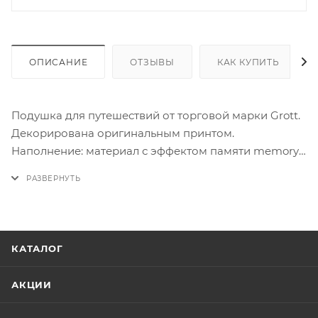
ОПИСАНИЕ
ОТЗЫВЫ
КАК КУПИТЬ
Подушка для путешествий от торговой марки Grott.
Декорирована оригинальным принтом.
Наполнение: материал с эффектом памяти memory
foam. Подушка изготовлена из синтетического
материала, обладающего гипоалергенным и
антибактериальными свойствами. Модель съемная,
застегивается на молнию, имеется фиксирующая
кнопка. Аксессуар обеспечивает надежную
КАТАЛОГ
поддержку и снимает напряжение в шейном и
плечевом отделе позвоночника. Правила ухода:
АКЦИИ
загрязнения протирают влажной губкой с мыльным
раствором. Сушить при комнатной температуре.