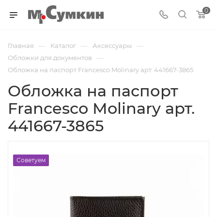
0
—
—
—
Главная
Каталог
Аксессуары
—
Обложки для документов
Обложка на паспорт Francesco Molinary арт. 441667-3865
Обложка на паспорт
Francesco Molinary арт.
441667-3865
Советуем