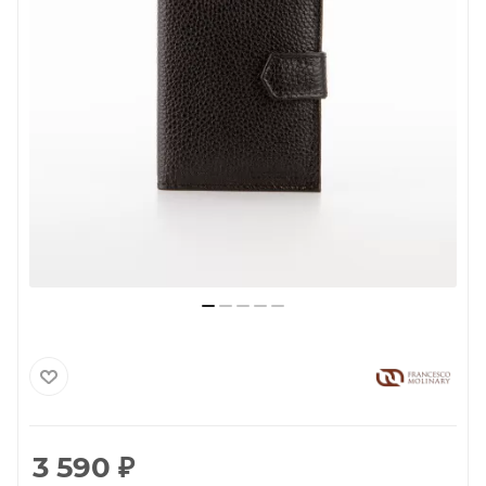
3 590
₽