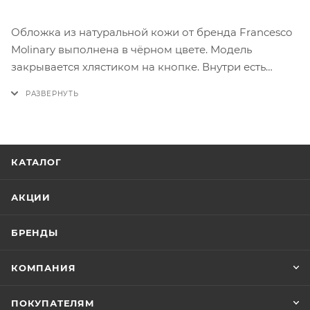
Обложка из натуральной кожи от бренда Francesco
Molinary выполнена в чёрном цвете. Модель
закрывается хлястиком на кнопке. Внутри есть
отделение с блоком прозрачных файлов разного
размера для документов водителя, отделение для
паспорта с прозрачными клапанами и карманы для
карт.
КАТАЛОГ
АКЦИИ
БРЕНДЫ
КОМПАНИЯ
ПОКУПАТЕЛЯМ