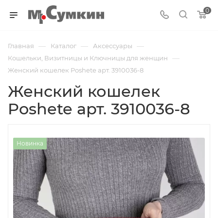
0
—
—
—
Главная
Каталог
Аксессуары
—
Кошельки, Визитницы и Ключницы для женщин
Женский кошелек Poshete арт. 3910036-8
Женский кошелек
Poshete арт. 3910036-8
Новинка