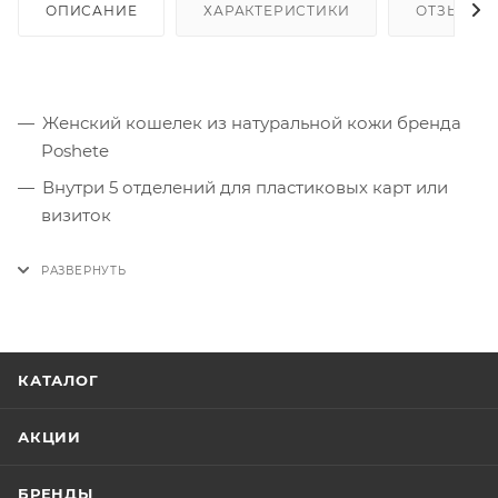
ОПИСАНИЕ
ХАРАКТЕРИСТИКИ
ОТЗЫВЫ
Женский кошелек из натуральной кожи бренда
Poshete
Внутри 5 отделений для пластиковых карт или
визиток
Два потайных кармана, один из которых на
молнии
Три отделения для купюр
Отделение на замке для мелочи
КАТАЛОГ
АКЦИИ
БРЕНДЫ