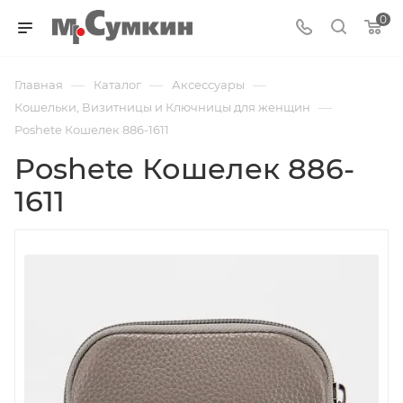
0
—
—
—
Главная
Каталог
Аксессуары
—
Кошельки, Визитницы и Ключницы для женщин
Poshete Кошелек 886-1611
Poshete Кошелек 886-
1611