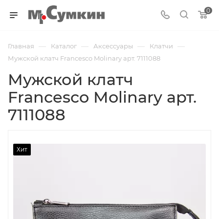
0
—
—
—
—
Главная
Каталог
Аксессуары
Клатчи
Мужской клатч Francesco Molinary арт. 7111088
Мужской клатч
Francesco Molinary арт.
7111088
Хит