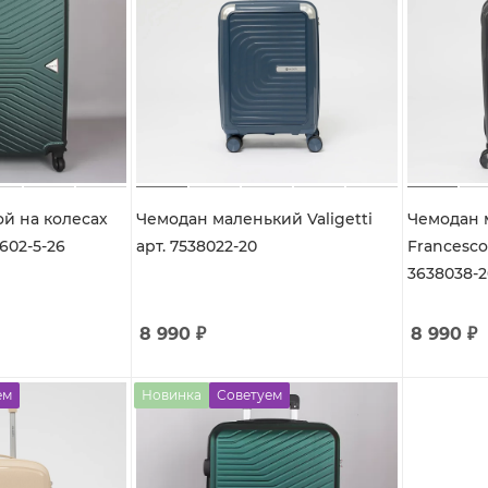
есах
Чемодан маленький Valigetti
Чемодан 
1602-5-26
арт. 7538022-20
Francesco 
3638038-2
8 990
₽
8 990
₽
ем
Новинка
Советуем