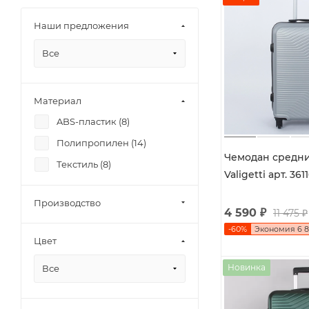
Наши предложения
Все
Материал
ABS-пластик (
8
)
Полипропилен (
14
)
Чемодан средни
Текстиль (
8
)
Valigetti арт. 361
Производство
4 590
₽
11 475
₽
-
60
%
Экономия
6 
Цвет
Новинка
Все