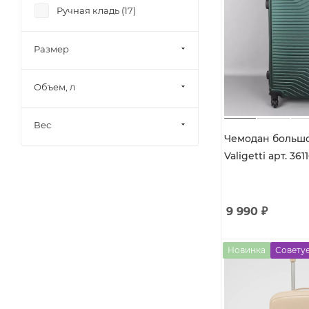
Ручная кладь (
17
)
Размер
Объем, л
Вес
Чемодан большой на кол
Valigetti арт. 361
9 990
₽
Новинка
Совету