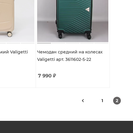
ий Valigetti
Чемодан средний на колесах
Valigetti арт. 3611602-5-22
7 990
₽
1
2