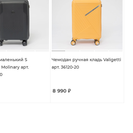
маленький S
Чемодан ручная кладь Valigetti
Molinary арт.
арт. 36120-20
0
8 990
₽