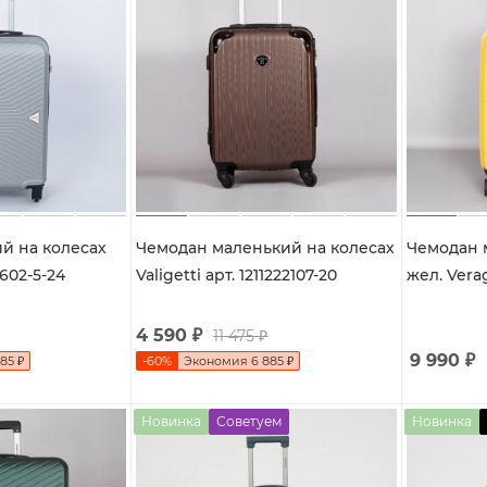
й на колесах
Чемодан маленький на колесах
Чемодан 
1602-5-24
Valigetti арт. 1211222107-20
жел. Vera
4 590
₽
11 475
₽
9 990
₽
885
₽
-
60
%
Экономия
6 885
₽
Новинка
Советуем
Новинка