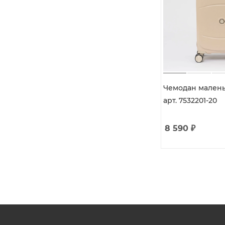
Чемодан маленьк
арт. 7532201-20
8 590
₽