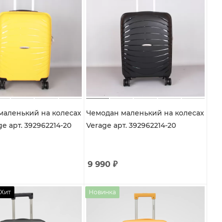
маленький на колесах
Чемодан маленький на колесах
ge арт. 392962214-20
Verage арт. 392962214-20
9 990
₽
Хит
Новинка