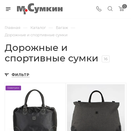
0
—
—
—
Главная
Каталог
Багаж
Дорожные и спортивные сумки
Дорожные и
спортивные сумки
16
ФИЛЬТР
Советуем