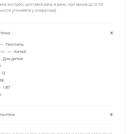
жна экспресс-доставка день в день, при заказе до 12.00
ности уточняйте у оператора)
СТИКИ
—
Текстиль
тво
—
Китай
—
Для детей
8
13
18
—
1.87
6
АРАНТИИ
ительна только для интернет-магазина и может отличаться