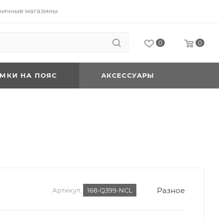
ничные магазины
0
0
УМКИ НА ПОЯС
АКСЕССУАРЫ
Разное
Артикул:
168-Q399-NCL