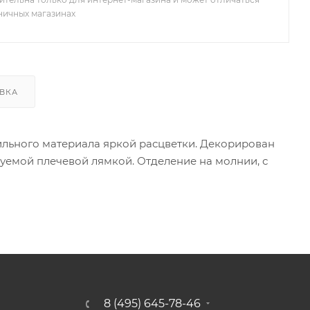
зничных магазинах
ВКА
тильного материала яркой расцветки. Декорирован
уемой плечевой лямкой. Отделение на молнии, с
8 (495) 645-78-46