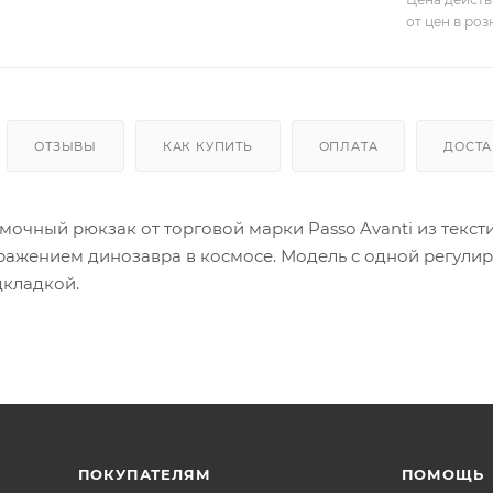
от цен в ро
ОТЗЫВЫ
КАК КУПИТЬ
ОПЛАТА
ДОСТА
мочный рюкзак от торговой марки Passo Avanti из текс
ражением динозавра в космосе. Модель с одной регулир
дкладкой.
ПОКУПАТЕЛЯМ
ПОМОЩЬ