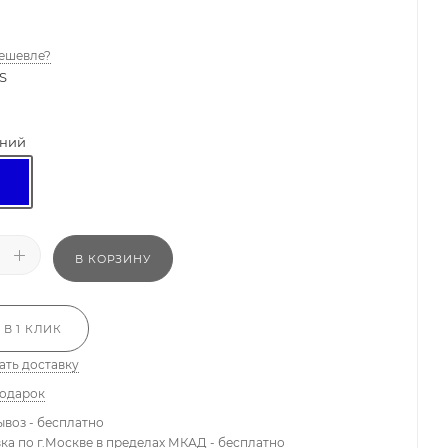
ешевле?
S
ний
В КОРЗИНУ
 В 1 КЛИК
ать доставку
подарок
ывоз - бесплатно
вка по г.Москве в пределах МКАД - бесплатно