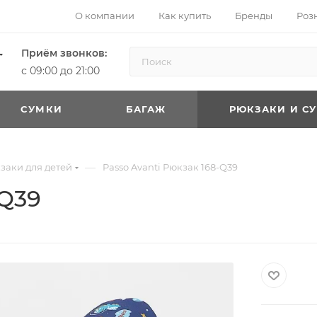
О компании
Как купить
Бренды
Роз
Приём звонков:
с 09:00 до 21:00
CУМКИ
БАГАЖ
РЮКЗАКИ И С
—
заки для детей
Passo Avanti Рюкзак 168-Q39
-Q39