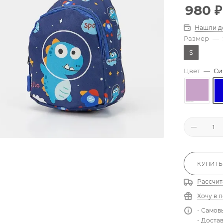
980
₽
Нашли д
Размер
—
S
Цвет
—
Си
КУПИТЬ
Рассчит
Хочу в 
- Самов
- Доста