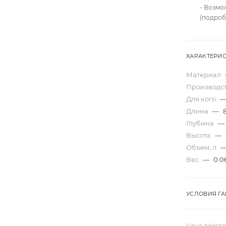
- Возмо
(подроб
ХАРАКТЕРИ
Материал
Производс
Для кого
Длина
—
Глубина
—
Высота
—
Объем, л
Вес
—
0.0
УСЛОВИЯ Г
Цена действ