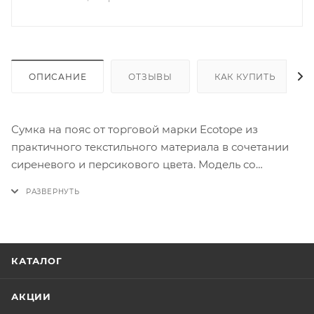
ОПИСАНИЕ
ОТЗЫВЫ
КАК КУПИТЬ
Сумка на пояс от торговой марки Ecotope из
практичного текстильного материала в сочетании
сиреневого и персикового цвета. Модель со
съемным плечевым ремешком и лямкой для
ношения на плече. Отделение на молнии. Внутри:
текстильная подкладка, отвесртие для наушников.
Задняя сторона с дышащим сетчатым слоем. На
лицевой стороне имеются светоотражатели.
КАТАЛОГ
АКЦИИ