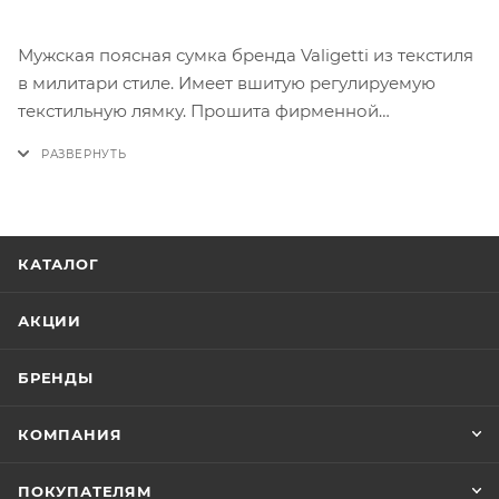
Мужская поясная сумка бренда Valigetti из текстиля
в милитари стиле. Имеет вшитую регулируемую
текстильную лямку. Прошита фирменной
подкладочной тканью. Внутри основного отделения
с подрезиненной молнией с двумя замочками есть
разделение на 2 отсека и 4 сетчатых кармашка для
мелких вещей. На лицевой стороне есть
дополнительное отделение на подрезиненной
КАТАЛОГ
молнии с двумя замочками с внутренним карманом
на молнии. Сзади имеется карман на молнии. Снизу
АКЦИИ
есть регуляторы объема сумки
БРЕНДЫ
КОМПАНИЯ
ПОКУПАТЕЛЯМ