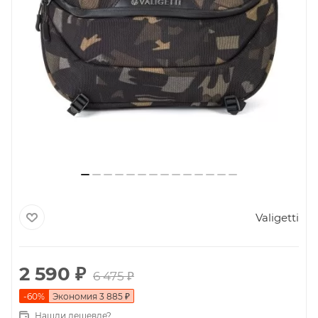
Valigetti
2 590
₽
6 475
₽
-
60
%
Экономия
3 885
₽
Нашли дешевле?