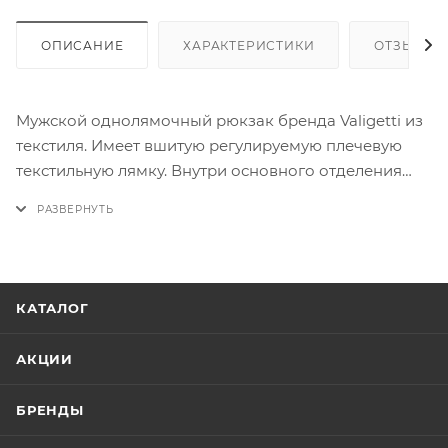
ОПИСАНИЕ
ХАРАКТЕРИСТИКИ
ОТЗЫВЫ
Мужской однолямочный рюкзак бренда Valigetti из
текстиля. Имеет вшитую регулируемую плечевую
текстильную лямку. Внутри основного отделения
под молнией есть карман на молнии. На лицевой
стороне есть 2 кармана на молнии
КАТАЛОГ
АКЦИИ
БРЕНДЫ