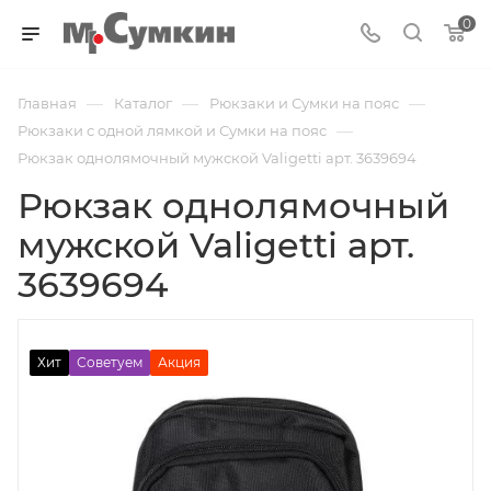
0
—
—
—
Главная
Каталог
Рюкзаки и Сумки на пояс
—
Рюкзаки с одной лямкой и Сумки на пояс
Рюкзак однолямочный мужской Valigetti арт. 3639694
Рюкзак однолямочный
мужской Valigetti арт.
3639694
Хит
Советуем
Акция