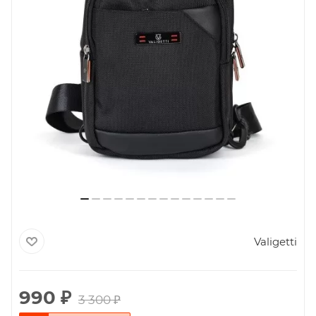
Valigetti
990
₽
3 300
₽